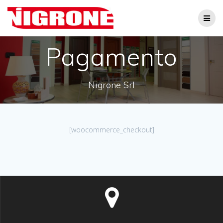
Salta
al
contenuto
Pagamento
Nigrone Srl
[woocommerce_checkout]