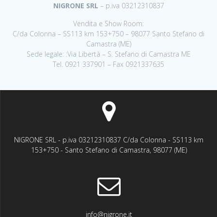
NIGRONE SRL
– p.iva 03212310837
Vendita e Show Room:
C/da Colonna – SS113 km 153+750 – 98077 Santo Stefano di
Camastra (ME)
Sede legale: :Via Libertà – S. Stefano di Camastra ME
Tel. 0921 337901 – Fax 0921337635
NIGRONE SRL - p.iva 03212310837 C/da Colonna - SS113 km
153+750 - Santo Stefano di Camastra, 98077 (ME)
info@nigrone.it