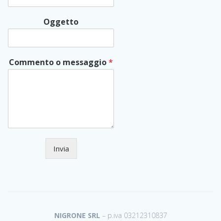
Oggetto
Commento o messaggio
*
Invia
NIGRONE SRL
– p.iva 03212310837