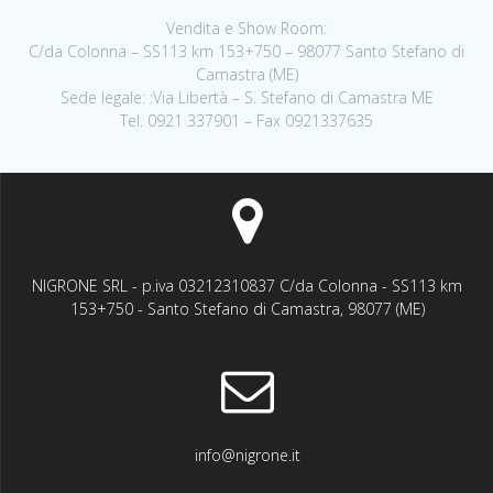
Vendita e Show Room:
C/da Colonna – SS113 km 153+750 – 98077 Santo Stefano di
Camastra (ME)
Sede legale: :Via Libertà – S. Stefano di Camastra ME
Tel. 0921 337901 – Fax 0921337635
NIGRONE SRL - p.iva 03212310837 C/da Colonna - SS113 km
153+750 - Santo Stefano di Camastra, 98077 (ME)
info@nigrone.it